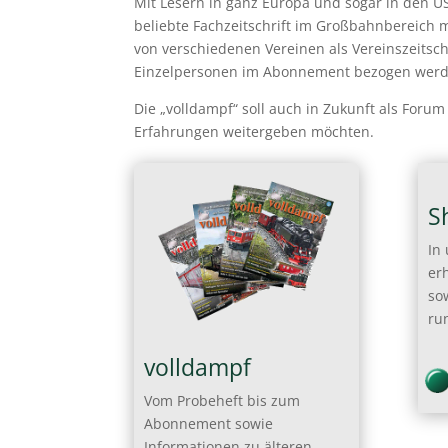
Mit Lesern in ganz Europa und sogar in den US
beliebte Fachzeitschrift im Großbahnbereich 
von verschiedenen Vereinen als Vereinszeitsc
Einzelpersonen im Abonnement bezogen werd
Die „volldampf“ soll auch in Zukunft als Forum
Erfahrungen weitergeben möchten.
S
In
er
so
ru
volldampf
Vom Probeheft bis zum
Abonnement sowie
Informationen zu älteren