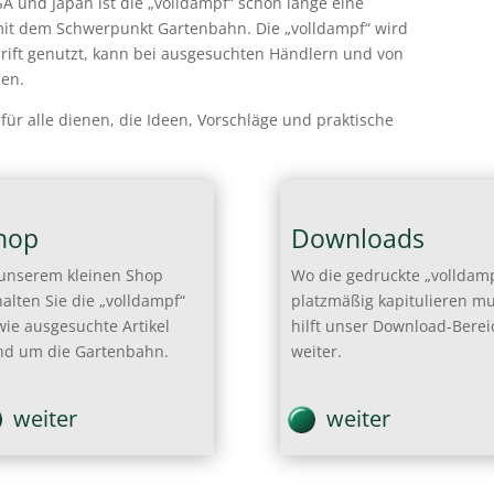
A und Japan ist die „volldampf“ schon lange eine
mit dem Schwerpunkt Gartenbahn. Die „volldampf“ wird
hrift genutzt, kann bei ausgesuchten Händlern und von
en.
 für alle dienen, die Ideen, Vorschläge und praktische
hop
Downloads
 unserem kleinen Shop
Wo die gedruckte „volldam
halten Sie die „volldampf“
platzmäßig kapitulieren mu
wie ausgesuchte Artikel
hilft unser Download-Berei
nd um die Gartenbahn.
weiter.
weiter
weiter