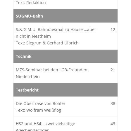
Text: Redaktion
SUGMU-Bahn
S.&.G.M.U. Bahndiesmal zu Hause …aber
12
nicht in Nestheim
Text: Siegrun & Gerhard Ulbrich
Technik
MZS-Seminar bei den LGB-Freunden
21
Niederrhein
Testbericht
Die Oberfräse von Böhler
38
Text: Wolfram Weißflog
HS2 und HS4 – zwei vielseitige
43
Weichendecoder