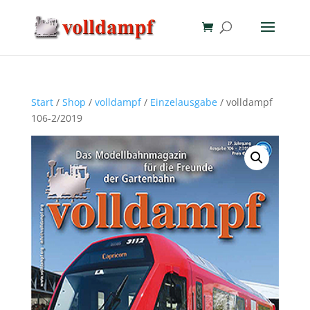
Start
/
Shop
/
volldampf
/
Einzelausgabe
/ volldampf
106-2/2019