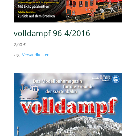
volldampf 96-4/2016
2,00
€
zzgl.
Versandkosten