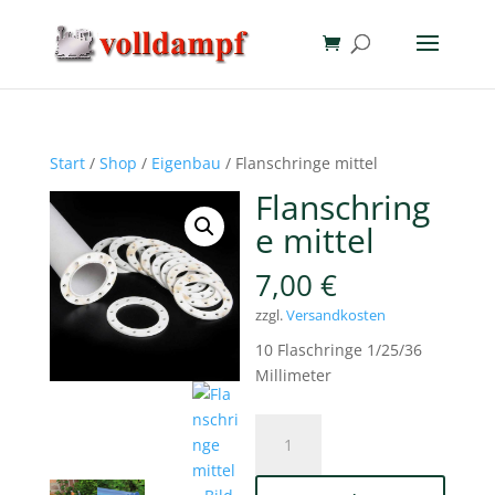
Start
/
Shop
/
Eigenbau
/ Flanschringe mittel
Flanschring
e mittel
7,00
€
zzgl.
Versandkosten
10 Flaschringe 1/25/36
Millimeter
Flanschringe
mittel
Menge